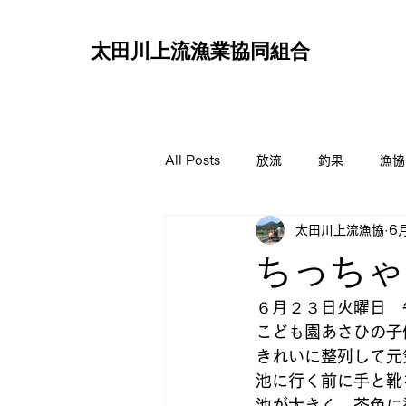
太田川上流
漁業協同組合
All Posts
放流
釣果
漁協
太田川上流漁協
6
ちっちゃ
６月２３日火曜日　
こども園あさひの子
きれいに整列して元
池に行く前に手と靴
池が大きく、茶色に