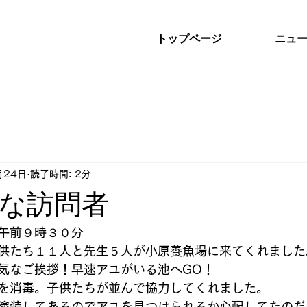
トップページ
ニュ
月24日
読了時間: 2分
な訪問者
午前９時３０分
供たち１１人と先生５人が小原養魚場に来てくれました
気なご挨拶！早速アユがいる池へGO！
を消毒。子供たちが並んで協力してくれました。
塗装してあるのでアユを見つけられるか心配してたのだ