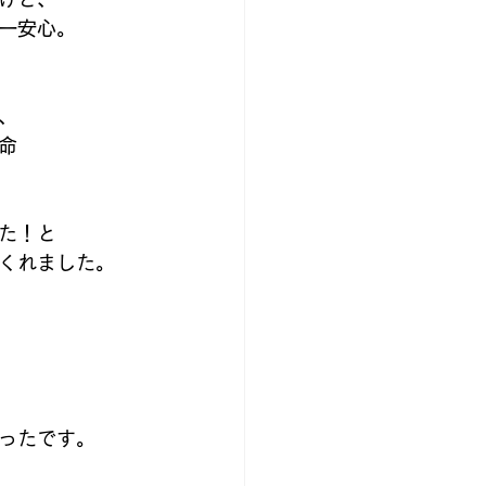
一安心。
、
命
た！と
くれました。
ったです。