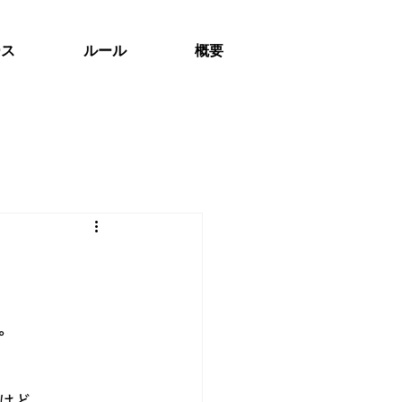
ース
ルール
概要
。
けど、