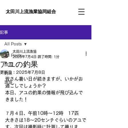
太田川上流
漁業協同組合
記事
All Posts
太田川上流漁協
All Posts
2025年7月4日
読了時間: 1分
アユの釣果
放流
更新日：
2025年7月8日
釣果
皆さん暑い日が続きますが、いかがお
漁協
過ごしでしょうか？
本日、アユの釣果の情報が飛び込んで
きました！
７月４日、午前10時〜12時　17匹
大きさは18〜20センチぐらいのアユで
す。次回は撮影時に計測して撮りま