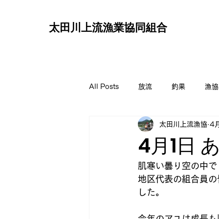
太田川上流
漁業協同組合
All Posts
放流
釣果
漁協
太田川上流漁協
4
4月1日 
肌寒い曇り空の中で
地区代表の組合員の
した。
今年のアユは成長も